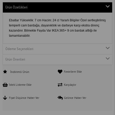
Ürün Özellikleri
Ebatlar Yükseklik: 7 cm Hacim: 24 cl Yararlı Bilgiler Özel sertleştirilmiş
temperli cam bardağa, dayanıklılık ve darbeye karşı ekstra direnç
kazandırır. Bilmekte Fayda Var IKEA 365+ 9 cm bardak altlığı ile
tamamlanabilir.
Ödeme Seçenekleri
Ürün Önerileri
İndirimli Ürün
Favorilere Ekle
İstek Listeme Ekle
Karşılaştır
Fiyat Düşünce Haber Ver
Gelince Haber Ver