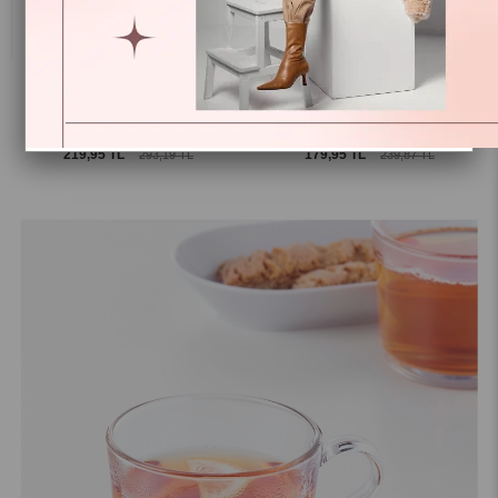
Ikea Ofantlıgt Kupa Beyaz 310 ml
Ikea Fargrık Kupa Lacivert 250 Ml 80330563
00319022
219,95 TL
179,95 TL
293,19 TL
239,87 TL