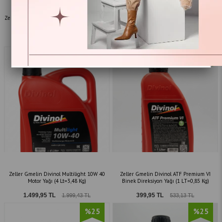
Zeller Gmelin Divinol Lithogrease 000 Gres
Zeller Gmelin Divinol Syntholight 03 5W-30
(1L- 0,9 Kg)
Motor Yağı (4 Lt= 3,4 Kg)
2.399,95 TL
1.499,95 TL
3.199,13 TL
1.999,43 TL
%25
%25
Yeni
Ürün
Zeller Gmelin Divinol Multilight 10W 40
Zeller Gmelin Divinol ATF Premium VI
Motor Yağı (4 Lt=3,48 Kg)
Binek Direksiyon Yağı (1 LT=0,85 Kg)
1.499,95 TL
399,95 TL
1.999,43 TL
533,13 TL
%25
%25