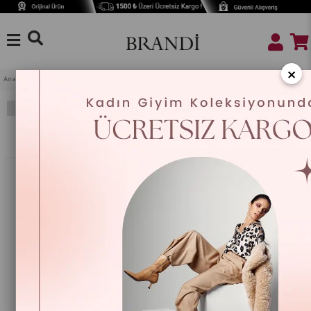
×
Anasayfa
ENDÜSTRİYEL ÜRÜNLER
Motor Yağ & Bakım
Filtreleme
Sıralama
%25
%25