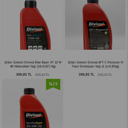
Zeller Gmelin Divinol Bike Racer 4T 10 W
Zeller Gmelin Divinol AFT-C Premium VI
40 Motorsiklet Yağı (1lt=0,872 Kg)
Ticari Direksiyon Yağı (1 Lt=0,85kg)
399,95 TL
399,95 TL
533,13 TL
533,13 TL
%25