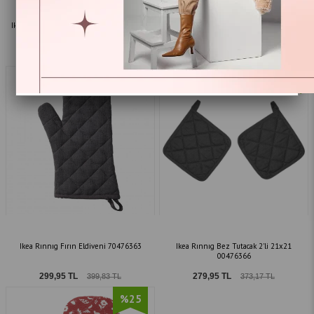
Ikea Sandvıva Kumaş Fırın Eldiveni Füme
Ikea Hıldegun Fırın Eldiveni 00484050
20471805
279,95 TL
239,95 TL
373,17 TL
319,85 TL
%25
%25
Ikea Rınnıg Fırın Eldiveni 70476363
Ikea Rınnıg Bez Tutacak 2'li 21x21
00476366
299,95 TL
279,95 TL
399,83 TL
373,17 TL
%25