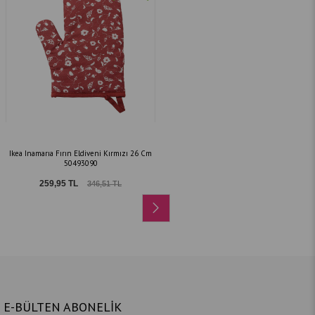
Ikea Inamarıa Fırın Eldiveni Kırmızı 26 Cm
50493090
259,95 TL
346,51 TL
E-BÜLTEN ABONELİK