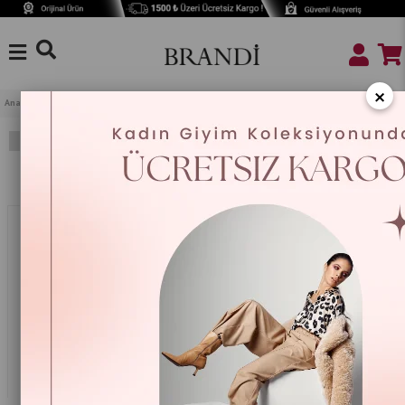
×
Anasayfa
Mutfak
Mutfak Aksesuar
Fırın Eldiveni
Filtreleme
Sıralama
%25
%25