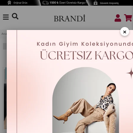
×
Anasayfa
Mutfak
Mutfak Aksesuar
Kapak-Koruma
Filtreleme
Sıralama
%25
%25
Yeni
Yeni
Ürün
Ürün