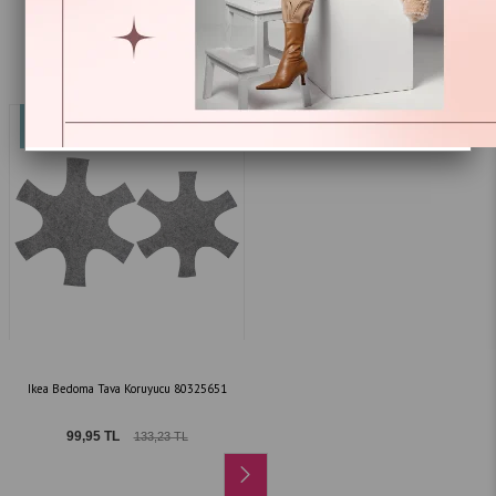
Ikea Prıckıg Mikrodalga Kapağı 26 cm
Ikea Klockren Kulplu Yağ Sıçratmaz
70186090
40449168
159,95 TL
459,95 TL
213,21 TL
613,11 TL
%25
Yeni
Ürün
Ikea Bedoma Tava Koruyucu 80325651
99,95 TL
133,23 TL