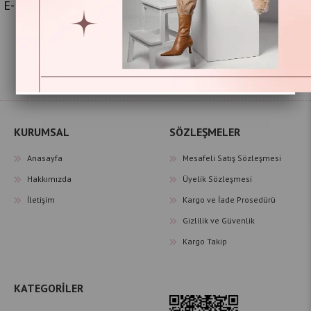
E-BÜLTEN ABONELİK
E- Bültene Üye Olarak,
İNDİRİM, KAMPANYA ve YENİ ÜRÜNLERDEN
İlk Siz
Haberdar Olun
KURUMSAL
SÖZLEŞMELER
Anasayfa
Mesafeli Satış Sözleşmesi
Hakkımızda
Üyelik Sözleşmesi
İletişim
Kargo ve İade Prosedürü
Gizlilik ve Güvenlik
Kargo Takip
KATEGORİLER