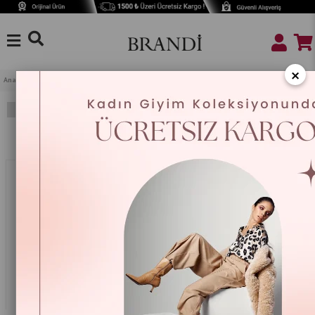
×
Anasayfa
Ev Tekstili
Masa Örtüleri
Filtreleme
Sıralama
%25