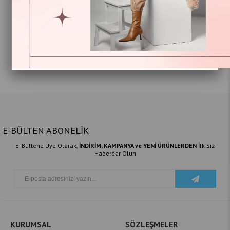
Kanaviçeli Masa Örtüsü 160x220
399,95 TL
533,13 TL
E-BÜLTEN ABONELİK
E- Bültene Üye Olarak,
İNDİRİM, KAMPANYA ve YENİ ÜRÜNLERDEN
İlk Siz
Haberdar Olun
KURUMSAL
SÖZLEŞMELER