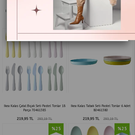
Ikea Fabler 3 Parça Çatal Kaşık Bıçak Seti
Ikea Kalas Bardak Seti Pastel Tonlar 6 Adet
Çelik 60137571
230 Ml 00461379
259,95 TL
199,95 TL
346,51 TL
266,53 TL
%25
%25
Ikea Kalas Çatal Bıçak Seti Pastel Tonlar 18
Ikea Kalas Tabak Seti Pastel Tonlar 6 Adet
Parça 70461385
80461380
219,95 TL
219,95 TL
293,19 TL
293,19 TL
%25
%25