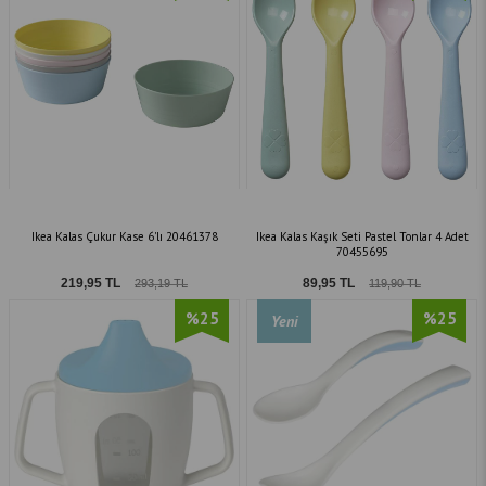
Ikea Kalas Çukur Kase 6'lı 20461378
Ikea Kalas Kaşık Seti Pastel Tonlar 4 Adet
70455695
219,95 TL
89,95 TL
293,19 TL
119,90 TL
%25
%25
Yeni
Ürün