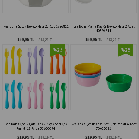
Ikea Börja Suluk Beyaz-Mavi 20 Cl 00596811
Ikea Börja Mama Kaşığı Beyaz-Mavi 2 Adet
40596814
159,95 TL
159,95 TL
213,21 TL
213,21 TL
%25
%25
Ikea Kalas Çocuk Çatal Kaşık Bıçak Seti Çok
Ikea Kalas Çocuk Kâse Seti Çok Renkli 6 Adet
Renkli 18 Parça 30620094
70620092
219,95 TL
219,95 TL
293,19 TL
293,19 TL