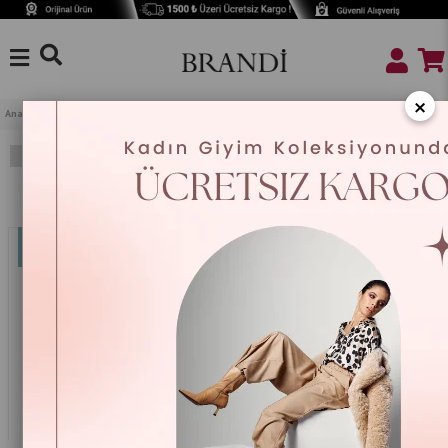
×
Anasayfa
ÇOCUK & HOBİ
Aksesuar
Filtreleme
Sıralama
%25
%25
Yeni
Ürün